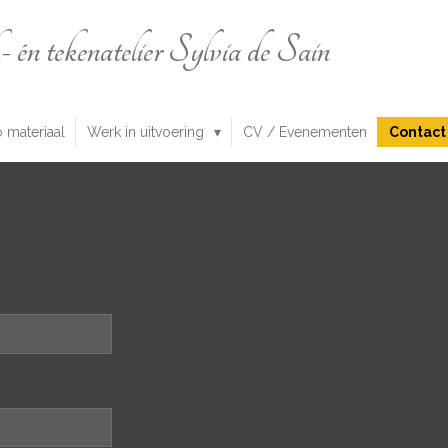
n tekenatelier Sylvia de Sain
o materiaal
Werk in uitvoering
CV / Evenementen
Contact