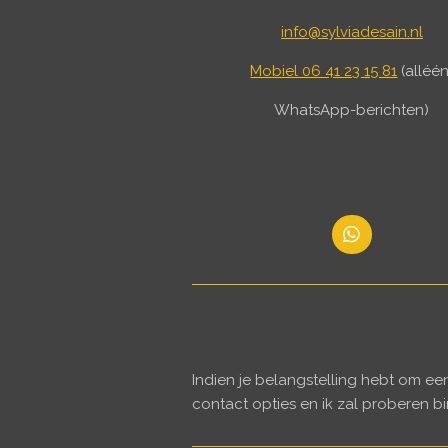
info@sylviadesain.nl
Mobiel 06 41 23 15 81
(alléé
WhatsApp-berichten)
W
h
a
t
s
A
p
p
Indien je belangstelling hebt om e
contact opties en ik zal proberen b