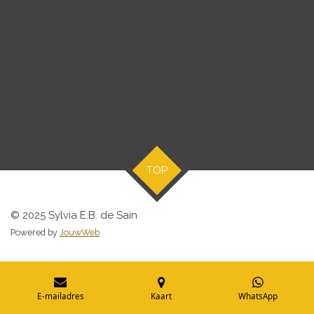
TOP
© 2025 Sylvia E.B. de Sain
Powered by
JouwWeb
E-mailadres
Kaart
WhatsApp